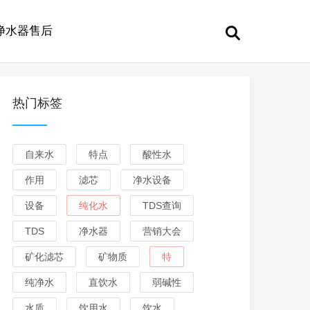
净水器售后
热门标签
自来水
特点
酸性水
作用
滤芯
净水设备
设备
纯化水
TDS查询
TDS
净水器
营销大会
矿化滤芯
矿物质
特
纯净水
直饮水
弱碱性
水质
饮用水
饮水