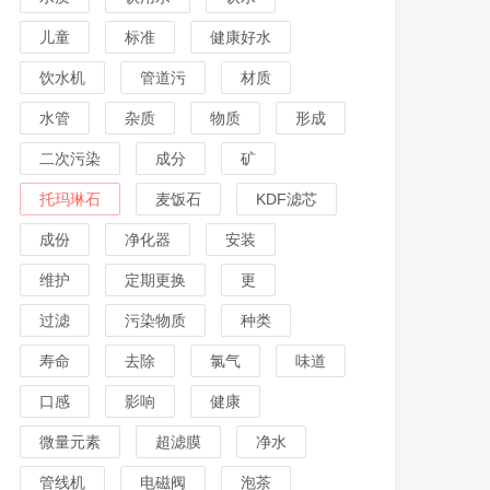
儿童
标准
健康好水
饮水机
管道污
材质
水管
杂质
物质
形成
二次污染
成分
矿
托玛琳石
麦饭石
KDF滤芯
成份
净化器
安装
维护
定期更换
更
过滤
污染物质
种类
寿命
去除
氯气
味道
口感
影响
健康
微量元素
超滤膜
净水
管线机
电磁阀
泡茶