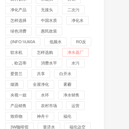
净化产品
无接头
二次污
怎样选择
中国水质
净化水
绿色消费
惠民政策
{INFO:\\U60A
低频水
RO反
软水机
怎样选购
净水器厂
，欧迈蒂
消费水平
水污
爱普兰
共享
白开水
烟酒
全屋净化
雾霾
央视一姐
水环
净水销售
产品销售
农村市场
运营
致癌物
神舟十
福伦
3W咖啡馆
斐济水
福伦达空