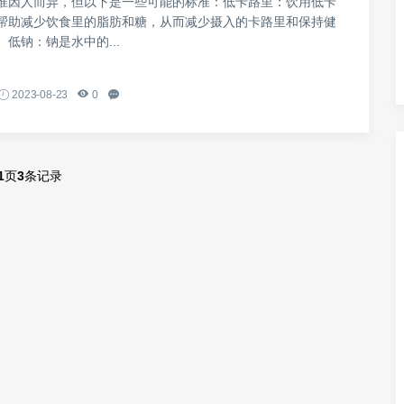
准因人而异，但以下是一些可能的标准：低卡路里：饮用低卡
帮助减少饮食里的脂肪和糖，从而减少摄入的卡路里和保持健
低钠：钠是水中的...
2023-08-23
0
1
页
3
条记录