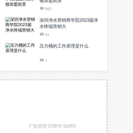
顿加盟前景
962
深圳净水营销商学院2023届净
水终端营销大
94
压力桶的工作原理是什么
1
广告管理-370PX*310PX