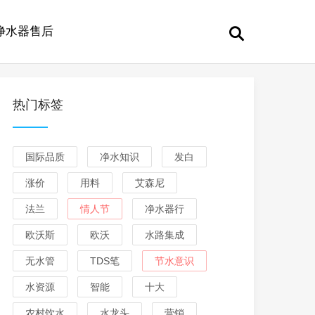
净水器售后
热门标签
国际品质
净水知识
发白
涨价
用料
艾森尼
法兰
情人节
净水器行
欧沃斯
欧沃
水路集成
无水管
TDS笔
节水意识
水资源
智能
十大
农村饮水
水龙头
营销